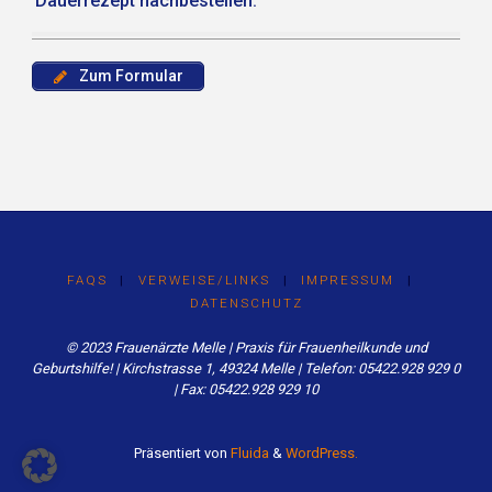
Dauerrezept nachbestellen:
Zum Formular
FAQS
|
VERWEISE/LINKS
|
IMPRESSUM
|
DATENSCHUTZ
© 2023 Frauenärzte Melle | Praxis für Frauenheilkunde und
Geburtshilfe! | Kirchstrasse 1, 49324 Melle | Telefon: 05422.928 929 0
| Fax: 05422.928 929 10
Präsentiert von
Fluida
&
WordPress.